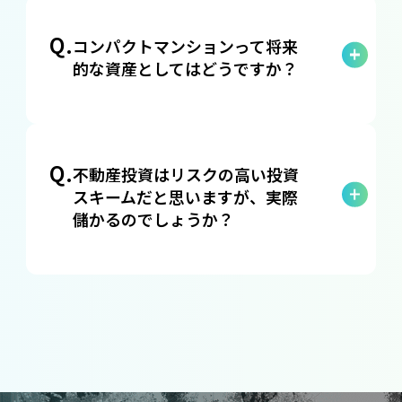
ムもご用意しています。この制度により、
ん。賃貸管理代行サービスを提供してお
Q.
空室が発生しても一定の家賃収入を保証し
コンパクトマンションって将来
り、オーナー様に代わって、家賃の回収、
的な資産としてはどうですか？
ますので、安定した収益が見込めます。
入居者とのトラブル対応、退室手続きおよ
び再募集など、すべての管理業務を代行い
A.
投資用のマンションの資産性は収益還元法
たします。お手間を取らせず、安心してお
によって決まります。家賃が高く取れれば
Q.
任せいただけます。
不動産投資はリスクの高い投資
価格も高くなり、低くなれば価格も低くな
スキームだと思いますが、実際
るという考え方です。首都圏のコンパクト
儲かるのでしょうか？
マンションの家賃は上昇の一途を辿ってお
A.
り、売買価格もそれに合わせて上昇してい
不動産投資に取り組んだことが無い方にと
ます。首都圏の好立地で物件を保有するこ
ってはリスクが高く危険な投資だと感じる
とで資産価値を担保することができます。
かもしれません。不動産投資の一番のリス
クは空室で、家賃が入ってこないことで
す。逆に言えば入居者がいて家賃さへ取れ