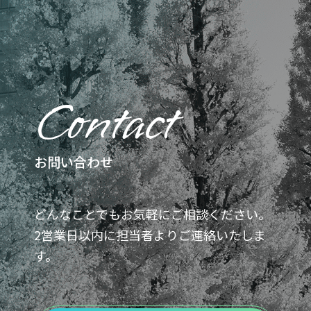
れば特に何もする必要がないので非常に楽
な投資とも言えます。弊社の管理物件の入
居率は98%以上あり、空室期間が少ないの
が特徴です。首都圏の好立地に物件を保有
Contact
することで極限までリスクを抑えて投資す
ることができます。また、そのような入居
の途切れない好立地の物件は高値で取引さ
お問い合わせ
れるので、弊社でも数多くのオーナー様が
利益を得られています。
どんなことでもお気軽にご相談ください。
2営業日以内に担当者よりご連絡いたしま
す。