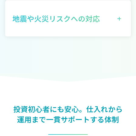
日本全体の人口は減少傾向にありますが、首都圏
京都内の単身者人口の増加や、ワンルームマンシ
の人口は増加を続けており、特に単身世帯の増加
ョンの供給が頭打ちになっていることから、今後
地震や火災リスクへの対応
が注目されています。東京都内の1世帯当たりの平
も安定した需要が見込まれることが予測されます。
均人数は減少し、単身世帯がますます増加してい
特に、単身世帯は2045年には全体の53.9%に達す
地震や火災のリスクも、マンション投資において
ます。このため、単身者向けのワンルームマンショ
ると予測されており、単身者向けのワンルームマ
気になるポイントですが、1981年（昭和56年）に
ンに対する需要は引き続き安定し、賃貸市場の中
ンションは今後も安定した賃貸マーケットを維持
「新耐震基準」に基づいて建築されており、非常
でも特にワンルームマンションは今後の投資対象
することが確実視されています。また、新日本地所
に高い耐震性を誇ります。過去の阪神淡路大震災や
として有望です。
では、オーナー様の空室リスクを最小化するた
東日本大震災においても、新耐震基準を満たすマ
また、東京都内のワンルームマンションの供給は
め、「家賃保証システム」も提供しています。この
ンションはほとんど被害を受けておらず、耐震性
減少しており、需要に対して供給が追いついてい
システムを選択することで、万が一入居者がいな
において高い信頼を得ています。
ない状況です。これにより、空室リスクが低減し、
くても、毎月定額の家賃収入を確保することがで
また、火災保険に加入することで、万が一の火災
投資初心者にも安心。
仕入れから
安定した賃貸収入が見込まれます。
きます。
事故に備えることができます。コンクリート造りの
運用まで一貫サポートする体制
マンションは火災による被害が最小限に抑えら
れ、復旧作業も保険でカバーされるため、安心し