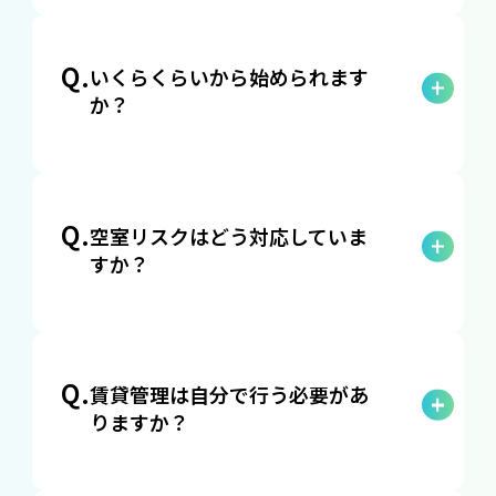
A.
はい、初心者の方でも安心してご利用いた
だけます。専門的な知識がなくても、必要
Q.
いくらくらいから始められます
なサポートをしっかりと提供しますので、
か？
安心してスタートできます。
A.
10万円程度から投資を始めることが可能で
す。少額からでも投資の第一歩を踏み出せ
Q.
空室リスクはどう対応していま
ますので、資金に不安があってもご安心く
すか？
ださい。
A.
弊社の管理物件の入居率は約99%です。マ
ンション仕入れの段階で賃貸需要のマーケ
Q.
賃貸管理は自分で行う必要があ
ットリサーチを徹底しておりますので、空
りますか？
室リスクは非常に低いと言えます。それで
も空室が心配な方のために家賃保証システ
A.
賃貸管理はご自身で行う必要はありませ